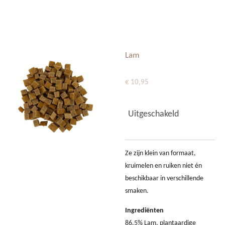
Ga
DOGGY DAYS OISTERWIJK
direct
naar
de
Lam
hoofdinhoud
€ 10,95
Uitgeschakeld
Ze zijn klein van formaat,
kruimelen en ruiken niet én
beschikbaar in verschillende
smaken.
Ingrediënten
86,5% Lam, plantaardige