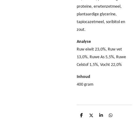
proteïne, erwtenzetmeel,
plantaardige glycerine,
tapiocazetmeel, soribitol en
zout.
Analyse
Ruw eiwit 23,0%, Ruw vet
13,0%, Ruwe As 5,5%, Ruwe
Celstof 1,5%, Vocht 22,0%
Inhoud
400 gram
D
D
S
D
e
e
h
e
l
e
a
l
e
l
r
e
n
e
n