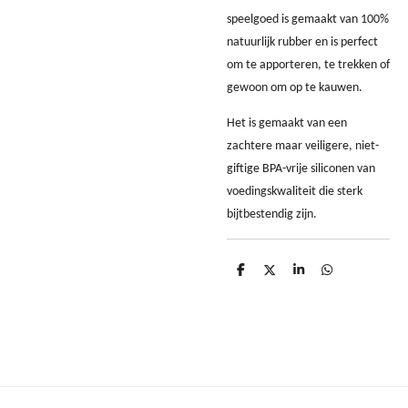
speelgoed is gemaakt van 100%
natuurlijk rubber en is perfect
om te apporteren, te trekken of
gewoon om op te kauwen.
Het is gemaakt van een
zachtere maar veiligere, niet-
giftige BPA-vrije siliconen van
voedingskwaliteit die sterk
bijtbestendig zijn.
D
D
S
D
e
e
h
e
l
e
a
l
e
l
r
e
n
e
n