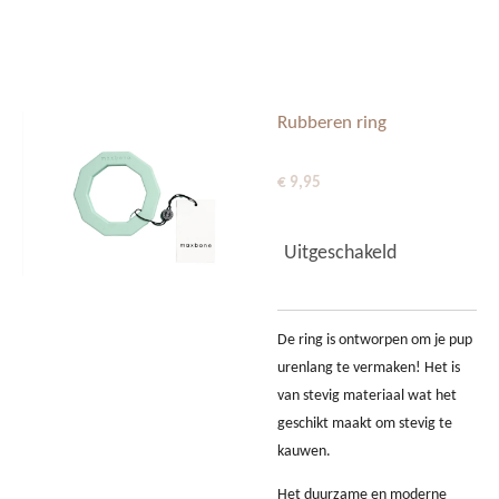
Ga
DOGGY DAYS OISTERWIJK
direct
naar
de
Rubberen ring
hoofdinhoud
€ 9,95
Uitgeschakeld
De ring is ontworpen om je pup
urenlang te vermaken! Het is
van stevig materiaal wat het
geschikt maakt om stevig te
kauwen.
Het duurzame en moderne